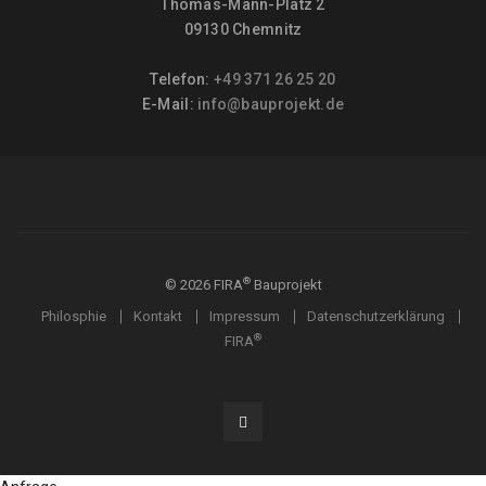
Thomas-Mann-Platz 2
09130 Chemnitz
Telefon:
+49 371 26 25 20
E-Mail:
info@bauprojekt.de
®
©
2026
FIRA
Bauprojekt
Philosphie
Kontakt
Impressum
Datenschutzerklärung
®
FIRA